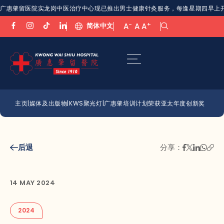
广惠肇留医院实龙岗中医治疗中心现已推出男士健康针灸服务，每逢星期四早上开放。欢
-
+
简体中文
A
A
A
主页
|
媒体及出版物
|
KWS聚光灯
|
广惠肇培训计划荣获亚太年度创新奖
后退
分享：
14 MAY 2024
2024