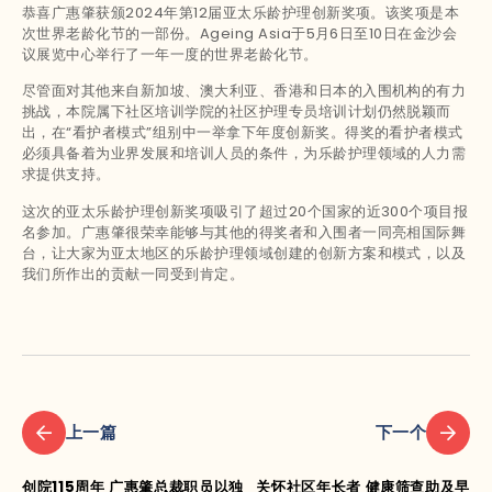
恭喜广惠肇获颁2024年第12届亚太乐龄护理创新奖项。该奖项是本
次世界老龄化节的一部份。Ageing Asia于5月6日至10日在金沙会
议展览中心举行了一年一度的世界老龄化节。
尽管面对其他来自新加坡、澳大利亚、香港和日本的入围机构的有力
挑战，本院属下社区培训学院的社区护理专员培训计划仍然脱颖而
出，在“看护者模式”组别中一举拿下年度创新奖。得奖的看护者模式
必须具备着为业界发展和培训人员的条件，为乐龄护理领域的人力需
求提供支持。
这次的亚太乐龄护理创新奖项吸引了超过20个国家的近300个项目报
名参加。广惠肇很荣幸能够与其他的得奖者和入围者一同亮相国际舞
台，让大家为亚太地区的乐龄护理领域创建的创新方案和模式，以及
我们所作出的贡献一同受到肯定。
上一篇
下一个
创院115周年 广惠肇总裁职员以独
关怀社区年长者 健康筛查助及早