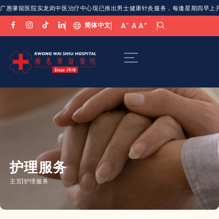
广惠肇留医院实龙岗中医治疗中心现已推出男士健康针灸服务，每逢星期四早上开放。欢
-
+
简体中文
A
A
A
护理服务
主页
|
护理服务