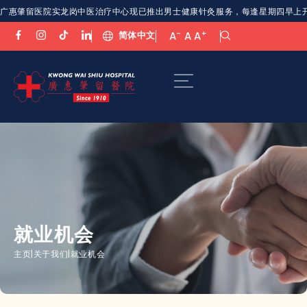
广惠肇留医院实龙岗中医治疗中心现已推出男士健康针灸服务，每逢星期四早上开放。欢
-
+
简体中文
A
A
A
就业机会
主页
|
关于我们
|
就业机会