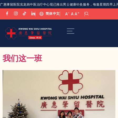
广惠肇留医院实龙岗中医治疗中心现已推出男士健康针灸服务，每逢星期四早上开放。欢
-
+
简体中文
A
A
A
我们这一班