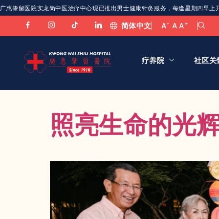
广惠肇留医院实龙岗中医治疗中心现已推出男士健康针灸服务，每逢星期四早上开放。欢
-
+
简体中文
A
A
A
疗养院
社区关
照亮生命的光辉