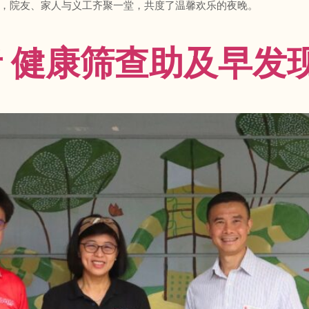
，院友、家人与义工齐聚一堂，共度了温馨欢乐的夜晚。
 健康筛查助及早发