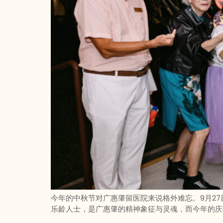
今年的中秋节对广惠肇留医院来说格外难忘。9月2
乐龄人士，是广惠肇的精神象征与灵魂，而今年的庆